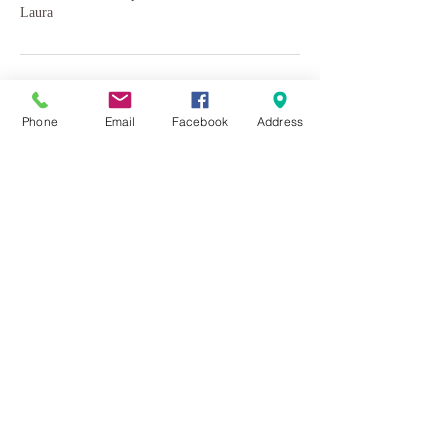
Laura
Coordonnées
Phone
Email
Facebook
Address
+ 819-923-3846
info@yogachelsea.ca
Chelsea, QC J9B 1P1, Canada
Chelsea, Québec
Canada
819-923-3846
info@yogachelsea.ca
Conditions générales :
En travaillant avec