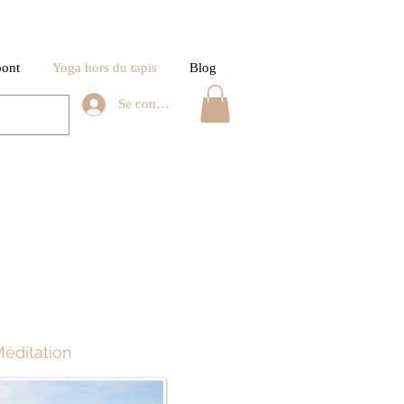
pont
Yoga hors du tapis
Blog
Se connecter
éditation