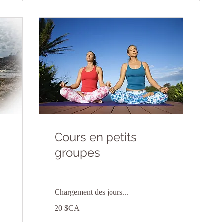
Cours en petits
groupes
Chargement des jours...
20
20 $CA
dollars
canadiens