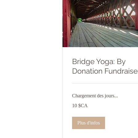
Bridge Yoga: By
Donation Fundraise
Chargement des jours...
10
10 $CA
dollars
canadiens
Plus d'infos