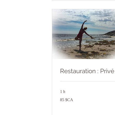
Restauration : Privé
1 h
85
85 $CA
dollars
canadiens