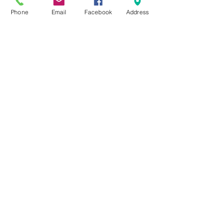
Phone
Email
Facebook
Address
Présentation de
diapositives - Apprendre
à méditer
.
6 étapes
Afficher plus
Rejoindre
Prix
CA$32.00